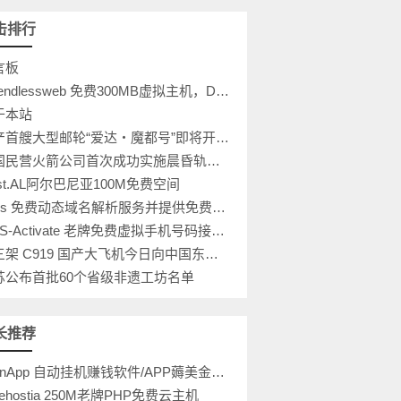
击排行
言板
theendlessweb 免费300MB虚拟主机，DirectAdmin、PHP、MySQL
于本站
国产首艘大型邮轮“爱达・魔都号”即将开启首次试运营
中国民营火箭公司首次成功实施晨昏轨道发射任务
st.AL阿尔巴尼亚100M免费空间
ydns 免费动态域名解析服务并提供免费二级域名
SMS-Activate 老牌免费虚拟手机号码接收短信
第三架 C919 国产大飞机今日向中国东航交付
苏公布首批60个省级非遗工坊名单
长推荐
EarnApp 自动挂机赚钱软件/APP薅美金羊毛
eehostia 250M老牌PHP免费云主机