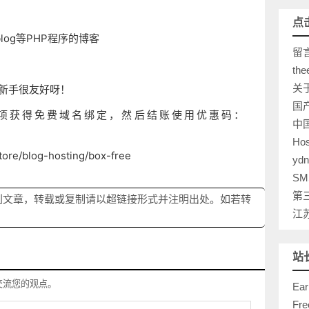
点
Zblog等PHP程序的博客
留
关
，新手很友好呀！
选项获得免费域名绑定，然后结账使用优惠码：
Ho
ore/blog-hosting/box-free
创文章，转载或复制请以超链接形式并注明出处。如若转
江
站
交流您的观点。
Fr