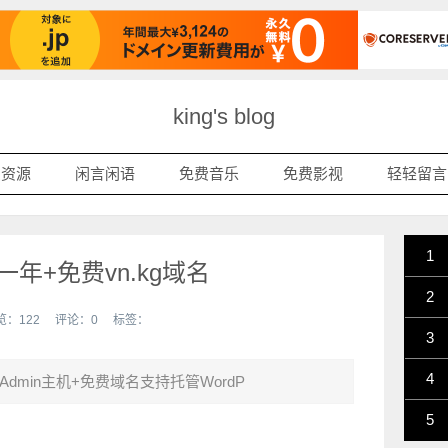
king's blog
费资源
闲言闲语
免费音乐
免费影视
轻轻留言
年+免费vn.kg域名
览：122
评论：0
标签：
Admin主机+免费域名支持托管WordP