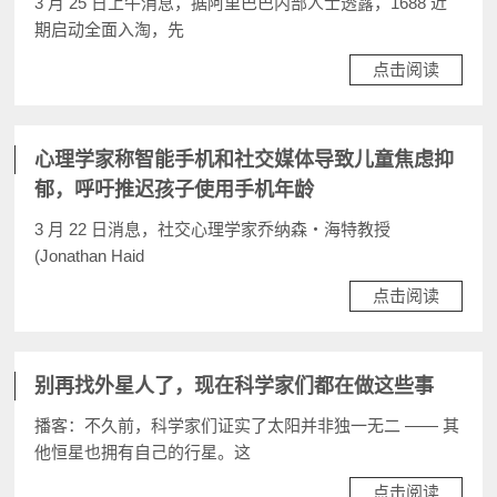
3 月 25 日上午消息，据阿里巴巴内部人士透露，1688 近
期启动全面入淘，先
点击阅读
心理学家称智能手机和社交媒体导致儿童焦虑抑
郁，呼吁推迟孩子使用手机年龄
3 月 22 日消息，社交心理学家乔纳森・海特教授
(Jonathan Haid
点击阅读
别再找外星人了，现在科学家们都在做这些事
播客：不久前，科学家们证实了太阳并非独一无二 —— 其
他恒星也拥有自己的行星。这
点击阅读