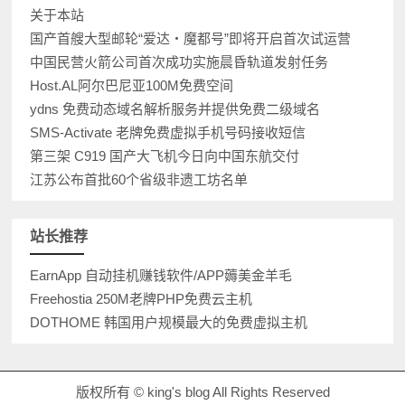
关于本站
国产首艘大型邮轮“爱达・魔都号”即将开启首次试运营
中国民营火箭公司首次成功实施晨昏轨道发射任务
Host.AL阿尔巴尼亚100M免费空间
ydns 免费动态域名解析服务并提供免费二级域名
SMS-Activate 老牌免费虚拟手机号码接收短信
第三架 C919 国产大飞机今日向中国东航交付
江苏公布首批60个省级非遗工坊名单
站长推荐
EarnApp 自动挂机赚钱软件/APP薅美金羊毛
Freehostia 250M老牌PHP免费云主机
DOTHOME 韩国用户规模最大的免费虚拟主机
版权所有 © king's blog All Rights Reserved